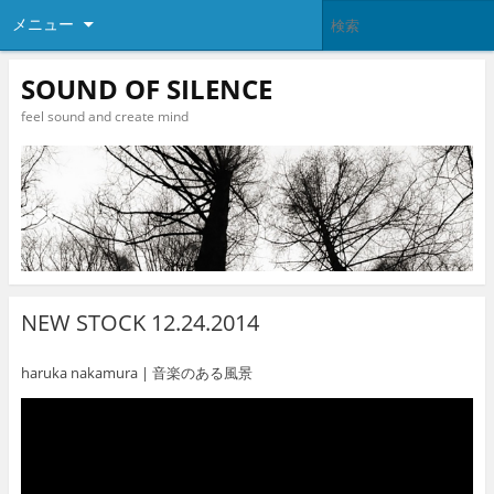
メニュー
SOUND OF SILENCE
feel sound and create mind
NEW STOCK 12.24.2014
haruka nakamura | 音楽のある風景