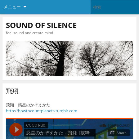
メニュー
SOUND OF SILENCE
feel sound and create mind
飛翔
飛翔｜惑星のかぞえかた
http://howtocountplanets.tumblr.com